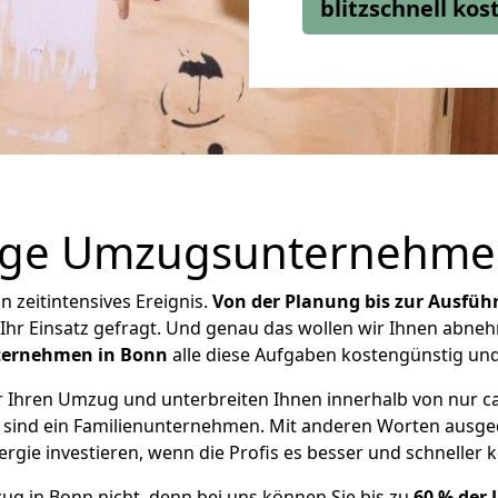
blitzschnell ko
tige Umzugsunternehme
 zeitintensives Ereignis.
Von der Planung bis zur Ausfüh
r Ihr Einsatz gefragt. Und genau das wollen wir Ihnen abn
ternehmen in Bonn
alle diese Aufgaben kostengünstig und
r Ihren Umzug und unterbreiten Ihnen innerhalb von nur c
 sind ein Familienunternehmen. Mit anderen Worten ausgedr
rgie investieren, wenn die Profis es besser und schneller
ug in Bonn nicht, denn bei uns können Sie bis zu
60 % der