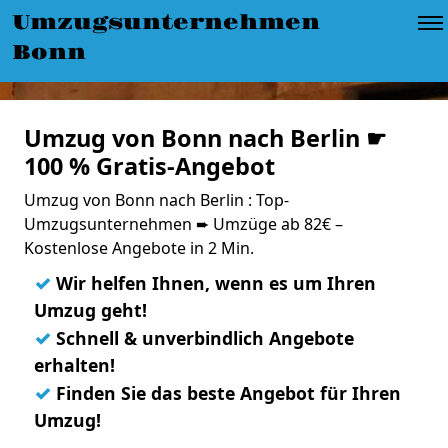
Umzugsunternehmen
Bonn
Umzug von Bonn nach Berlin ☛
100 % Gratis-Angebot
Umzug von Bonn nach Berlin : Top-
Umzugsunternehmen ➨ Umzüge ab 82€ –
Kostenlose Angebote in 2 Min.
✓
Wir helfen Ihnen, wenn es um Ihren
Umzug geht!
✓
Schnell & unverbindlich Angebote
erhalten!
✓
Finden Sie das beste Angebot für Ihren
Umzug!