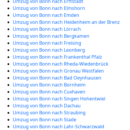
Umzug von Bonn nach Erftstadt
Umzug von Bonn nach Elmshorn
Umzug von Bonn nach Emden
Umzug von Bonn nach Heidenheim an der Brenz
Umzug von Bonn nach Lörrach
Umzug von Bonn nach Bergkamen
Umzug von Bonn nach Freising
Umzug von Bonn nach Leonberg
Umzug von Bonn nach Frankenthal Pfalz
Umzug von Bonn nach Rheda-Wiedenbrück
Umzug von Bonn nach Gronau Westfalen
Umzug von Bonn nach Bad Oeynhausen
Umzug von Bonn nach Bornheim
Umzug von Bonn nach Cuxhaven
Umzug von Bonn nach Singen Hohentwiel
Umzug von Bonn nach Dachau
Umzug von Bonn nach Straubing
Umzug von Bonn nach Stade
Umzug von Bonn nach Lahr-Schwarzwald