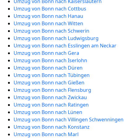
Umzug von Bonn nach Kaiserslautern
Umzug von Bonn nach Cottbus
Umzug von Bonn nach Hanau
Umzug von Bonn nach Witten
Umzug von Bonn nach Schwerin
Umzug von Bonn nach Ludwigsburg
Umzug von Bonn nach Esslingen am Neckar
Umzug von Bonn nach Gera
Umzug von Bonn nach Iserlohn
Umzug von Bonn nach Düren
Umzug von Bonn nach Tübingen
Umzug von Bonn nach Gießen
Umzug von Bonn nach Flensburg
Umzug von Bonn nach Zwickau
Umzug von Bonn nach Ratingen
Umzug von Bonn nach Lünen
Umzug von Bonn nach Villingen Schwenningen
Umzug von Bonn nach Konstanz
Umzug von Bonn nach Marl