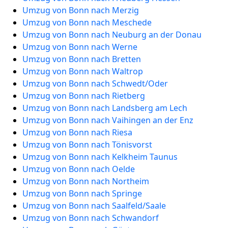
Umzug von Bonn nach Merzig
Umzug von Bonn nach Meschede
Umzug von Bonn nach Neuburg an der Donau
Umzug von Bonn nach Werne
Umzug von Bonn nach Bretten
Umzug von Bonn nach Waltrop
Umzug von Bonn nach Schwedt/Oder
Umzug von Bonn nach Rietberg
Umzug von Bonn nach Landsberg am Lech
Umzug von Bonn nach Vaihingen an der Enz
Umzug von Bonn nach Riesa
Umzug von Bonn nach Tönisvorst
Umzug von Bonn nach Kelkheim Taunus
Umzug von Bonn nach Oelde
Umzug von Bonn nach Northeim
Umzug von Bonn nach Springe
Umzug von Bonn nach Saalfeld/Saale
Umzug von Bonn nach Schwandorf