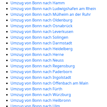
Umzug von Bonn nach Hamm
Umzug von Bonn nach Ludwigshafen am Rhein
Umzug von Bonn nach Mülheim an der Ruhr
Umzug von Bonn nach Oldenburg
Umzug von Bonn nach Osnabrück
Umzug von Bonn nach Leverkusen
Umzug von Bonn nach Solingen
Umzug von Bonn nach Darmstadt
Umzug von Bonn nach Heidelberg
Umzug von Bonn nach Herne
Umzug von Bonn nach Neuss
Umzug von Bonn nach Regensburg
Umzug von Bonn nach Paderborn
Umzug von Bonn nach Ingolstadt
Umzug von Bonn nach Offenbach am Main
Umzug von Bonn nach Fürth
Umzug von Bonn nach Würzburg
Umzug von Bonn nach Heilbronn
Umzug von Bonn nach Ulm