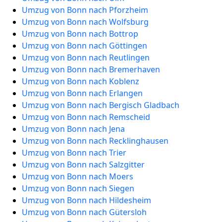
Umzug von Bonn nach Pforzheim
Umzug von Bonn nach Wolfsburg
Umzug von Bonn nach Bottrop
Umzug von Bonn nach Göttingen
Umzug von Bonn nach Reutlingen
Umzug von Bonn nach Bremerhaven
Umzug von Bonn nach Koblenz
Umzug von Bonn nach Erlangen
Umzug von Bonn nach Bergisch Gladbach
Umzug von Bonn nach Remscheid
Umzug von Bonn nach Jena
Umzug von Bonn nach Recklinghausen
Umzug von Bonn nach Trier
Umzug von Bonn nach Salzgitter
Umzug von Bonn nach Moers
Umzug von Bonn nach Siegen
Umzug von Bonn nach Hildesheim
Umzug von Bonn nach Gütersloh