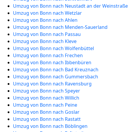
Umzug von Bonn nach Neustadt an der Weinstraße
Umzug von Bonn nach Wetzlar
Umzug von Bonn nach Ahlen
Umzug von Bonn nach Menden-Sauerland
Umzug von Bonn nach Passau
Umzug von Bonn nach Kleve
Umzug von Bonn nach Wolfenbüttel
Umzug von Bonn nach Frechen
Umzug von Bonn nach Ibbenbüren
Umzug von Bonn nach Bad Kreuznach
Umzug von Bonn nach Gummersbach
Umzug von Bonn nach Ravensburg
Umzug von Bonn nach Speyer
Umzug von Bonn nach Willich
Umzug von Bonn nach Peine
Umzug von Bonn nach Goslar
Umzug von Bonn nach Rastatt
Umzug von Bonn nach Böblingen