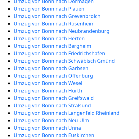
Umzug von Bonn nach Dormagen
Umzug von Bonn nach Plauen
Umzug von Bonn nach Grevenbroich
Umzug von Bonn nach Rosenheim
Umzug von Bonn nach Neubrandenburg
Umzug von Bonn nach Herten
Umzug von Bonn nach Bergheim
Umzug von Bonn nach Friedrichshafen
Umzug von Bonn nach Schwäbisch Gmünd
Umzug von Bonn nach Garbsen
Umzug von Bonn nach Offenburg
Umzug von Bonn nach Wesel
Umzug von Bonn nach Hürth
Umzug von Bonn nach Greifswald
Umzug von Bonn nach Stralsund
Umzug von Bonn nach Langenfeld Rheinland
Umzug von Bonn nach Neu-Ulm
Umzug von Bonn nach Unna
Umzug von Bonn nach Euskirchen