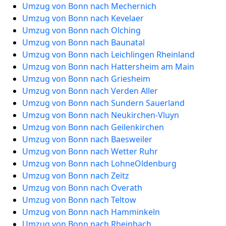
Umzug von Bonn nach Mechernich
Umzug von Bonn nach Kevelaer
Umzug von Bonn nach Olching
Umzug von Bonn nach Baunatal
Umzug von Bonn nach Leichlingen Rheinland
Umzug von Bonn nach Hattersheim am Main
Umzug von Bonn nach Griesheim
Umzug von Bonn nach Verden Aller
Umzug von Bonn nach Sundern Sauerland
Umzug von Bonn nach Neukirchen-Vluyn
Umzug von Bonn nach Geilenkirchen
Umzug von Bonn nach Baesweiler
Umzug von Bonn nach Wetter Ruhr
Umzug von Bonn nach LohneOldenburg
Umzug von Bonn nach Zeitz
Umzug von Bonn nach Overath
Umzug von Bonn nach Teltow
Umzug von Bonn nach Hamminkeln
Umzug von Bonn nach Rheinbach