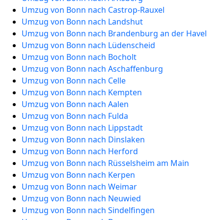
Umzug von Bonn nach Castrop-Rauxel
Umzug von Bonn nach Landshut
Umzug von Bonn nach Brandenburg an der Havel
Umzug von Bonn nach Lüdenscheid
Umzug von Bonn nach Bocholt
Umzug von Bonn nach Aschaffenburg
Umzug von Bonn nach Celle
Umzug von Bonn nach Kempten
Umzug von Bonn nach Aalen
Umzug von Bonn nach Fulda
Umzug von Bonn nach Lippstadt
Umzug von Bonn nach Dinslaken
Umzug von Bonn nach Herford
Umzug von Bonn nach Rüsselsheim am Main
Umzug von Bonn nach Kerpen
Umzug von Bonn nach Weimar
Umzug von Bonn nach Neuwied
Umzug von Bonn nach Sindelfingen