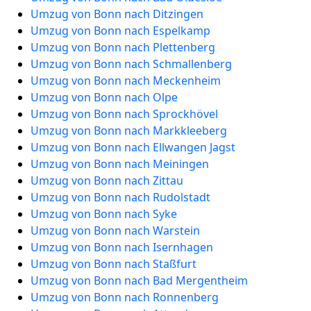
Umzug von Bonn nach Ditzingen
Umzug von Bonn nach Espelkamp
Umzug von Bonn nach Plettenberg
Umzug von Bonn nach Schmallenberg
Umzug von Bonn nach Meckenheim
Umzug von Bonn nach Olpe
Umzug von Bonn nach Sprockhövel
Umzug von Bonn nach Markkleeberg
Umzug von Bonn nach Ellwangen Jagst
Umzug von Bonn nach Meiningen
Umzug von Bonn nach Zittau
Umzug von Bonn nach Rudolstadt
Umzug von Bonn nach Syke
Umzug von Bonn nach Warstein
Umzug von Bonn nach Isernhagen
Umzug von Bonn nach Staßfurt
Umzug von Bonn nach Bad Mergentheim
Umzug von Bonn nach Ronnenberg