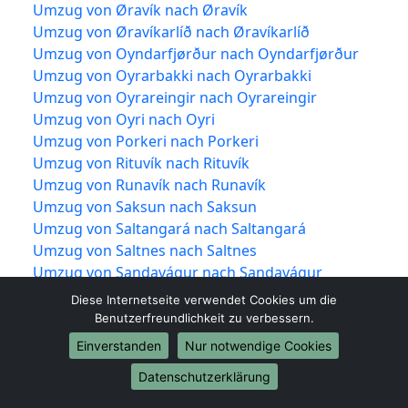
Umzug von Øravík nach Øravík
Umzug von Øravíkarlíð nach Øravíkarlíð
Umzug von Oyndarfjørður nach Oyndarfjørður
Umzug von Oyrarbakki nach Oyrarbakki
Umzug von Oyrareingir nach Oyrareingir
Umzug von Oyri nach Oyri
Umzug von Porkeri nach Porkeri
Umzug von Rituvík nach Rituvík
Umzug von Runavík nach Runavík
Umzug von Saksun nach Saksun
Umzug von Saltangará nach Saltangará
Umzug von Saltnes nach Saltnes
Umzug von Sandavágur nach Sandavágur
Umzug von Sandur nach Sandur
Diese Internetseite verwendet Cookies um die
Umzug von Sandvík nach Sandvík
Benutzerfreundlichkeit zu verbessern.
Umzug von Selatrað nach Selatrað
Einverstanden
Nur notwendige Cookies
Umzug von Signabøur nach Signabøur
Datenschutzerklärung
Umzug von Skælingur nach Skælingur
Umzug von Skálabotnur nach Skálabotnur