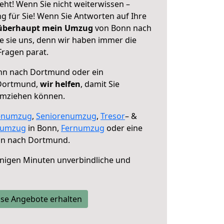
t! Wenn Sie nicht weiterwissen –
ng für Sie! Wenn Sie Antworten auf Ihre
 überhaupt mein Umzug
von Bonn nach
 sie uns, denn wir haben immer die
Fragen parat.
n nach Dortmund oder ein
 Dortmund,
wir helfen
, damit Sie
umziehen können.
enumzug
,
Seniorenumzug
,
Tresor
– &
numzug
in Bonn,
Fernumzug
oder eine
n nach Dortmund.
nigen Minuten unverbindliche und
se Angebote erhalten