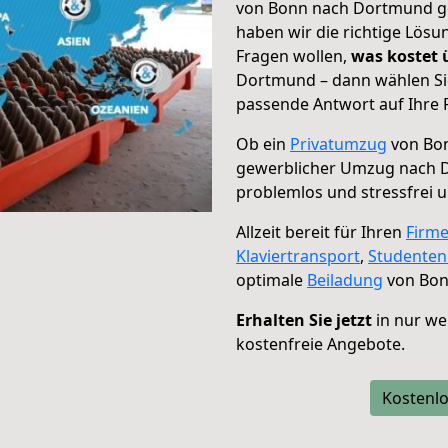
von Bonn nach Dortmund geh
haben wir die richtige Lösu
Fragen wollen,
was kostet
Dortmund – dann wählen Sie
passende Antwort auf Ihre 
Ob ein
Privatumzug
von Bon
gewerblicher Umzug nach
problemlos und stressfrei 
Allzeit bereit für Ihren
Firm
Klaviertransport
,
Studente
optimale
Beiladung
von Bon
Erhalten Sie jetzt
in nur we
kostenfreie Angebote.
Kostenlo