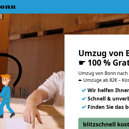
Bonn
Umzug von 
☛ 100 % Gra
Umzug von Bonn nach
➨ Umzüge ab 82€ – Kos
✓
Wir helfen Ihne
✓
Schnell & unverb
✓
Finden Sie das 
blitzschnell ko