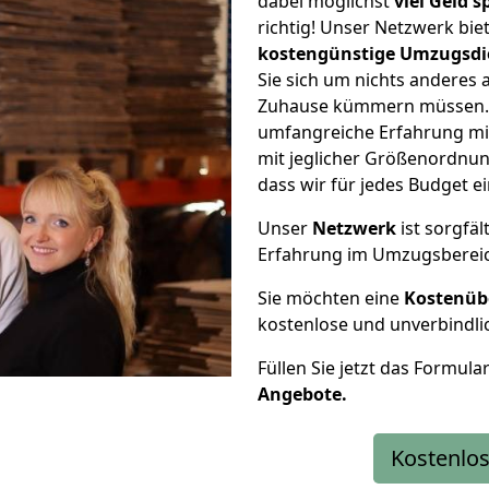
dabei möglichst
viel Geld 
richtig! Unser Netzwerk bi
kostengünstige Umzugsdi
Sie sich um nichts anderes 
Zuhause kümmern müssen. W
umfangreiche Erfahrung m
mit jeglicher Größenordnun
dass wir für jedes Budget 
Unser
Netzwerk
ist sorgfäl
Erfahrung im Umzugsberei
Sie möchten eine
Kostenüb
kostenlose und unverbindli
Füllen Sie jetzt das Formula
Angebote.
Kostenlos