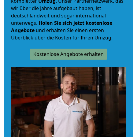
kompletter
Umzug
. Unser Partnernetzwerk, das
wir über die Jahre aufgebaut haben, ist
deutschlandweit und sogar international
unterwegs.
Holen Sie sich jetzt kostenlose
Angebote
und erhalten Sie einen ersten
Überblick über die Kosten für Ihren Umzug.
Kostenlose Angebote erhalten