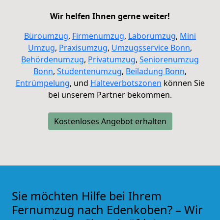
Wir helfen Ihnen gerne weiter!
Büroumzug
,
Firmenumzug
,
Laborumzug
,
Mini
Umzug
,
Praxisumzug
,
Umzugsservice Bonn
,
Behördenumzug
,
Privatumzug
,
Seniorenumzug
Bonn
,
Studentenumzug
,
Beiladung
Bonn
,
Entrümpelung
, und
Halteverbotszonen
können Sie
bei unserem Partner bekommen.
Kostenloses Angebot erhalten
Sie möchten Hilfe bei Ihrem
Fernumzug nach Edenkoben? – Wir