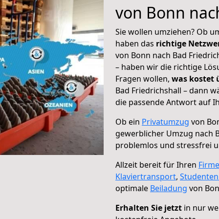
von Bonn nach
Sie wollen umziehen? Ob um
haben das
richtige Netzw
von Bonn nach Bad Friedrich
– haben wir die richtige Lö
Fragen wollen,
was kostet
Bad Friedrichshall – dann w
die passende Antwort auf Ih
Ob ein
Privatumzug
von Bon
gewerblicher Umzug nach Ba
problemlos und stressfrei 
Allzeit bereit für Ihren
Firm
Klaviertransport
,
Studente
optimale
Beiladung
von Bonn
Erhalten Sie jetzt
in nur we