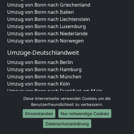
Umzug von Bonn nach Griechenland
Umzug von Bonn nach Italien
Umzug von Bonn nach Liechtenstein
Umzug von Bonn nach Luxemburg
Umzug von Bonn nach Niederlande
Umzug von Bonn nach Norwegen
Umzüge-Deutschlandweit
Umzug von Bonn nach Berlin
Umzug von Bonn nach Hamburg
Umzug von Bonn nach München
Umzug von Bonn nach Köln
Umzug von Bonn nach Frankfurt am Main
Umzug von Bonn nach Stuttgart
Diese Internetseite verwendet Cookies um die
Umzug von Bonn nach Düsseldorf
Benutzerfreundlichkeit zu verbessern.
Umzug von Bonn nach Leipzig
Einverstanden
Nur notwendige Cookies
Umzug von Bonn nach Dortmund
Datenschutzerklärung
Umzug von Bonn nach Essen
Umzug von Bonn nach Bremen