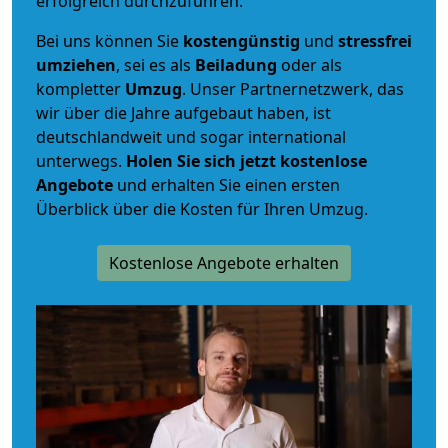
erfolgreich durchzuführen.
Bei uns können Sie
kostengünstig
und
stressfrei
umziehen
, sei es als
Beiladung
oder als
kompletter
Umzug
. Unser Partnernetzwerk, das
wir über die Jahre aufgebaut haben, ist
deutschlandweit und sogar international
unterwegs.
Holen Sie sich jetzt kostenlose
Angebote
und erhalten Sie einen ersten
Überblick über die Kosten für Ihren Umzug.
Kostenlose Angebote erhalten