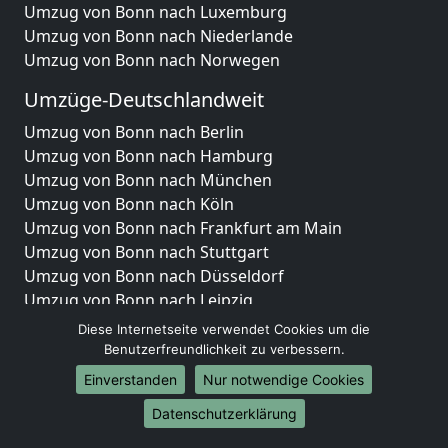
Umzug von Bonn nach Luxemburg
Umzug von Bonn nach Niederlande
Umzug von Bonn nach Norwegen
Umzüge-Deutschlandweit
Umzug von Bonn nach Berlin
Umzug von Bonn nach Hamburg
Umzug von Bonn nach München
Umzug von Bonn nach Köln
Umzug von Bonn nach Frankfurt am Main
Umzug von Bonn nach Stuttgart
Umzug von Bonn nach Düsseldorf
Umzug von Bonn nach Leipzig
Umzug von Bonn nach Dortmund
Diese Internetseite verwendet Cookies um die
Umzug von Bonn nach Essen
Benutzerfreundlichkeit zu verbessern.
Umzug von Bonn nach Bremen
Einverstanden
Nur notwendige Cookies
Umzug von Bonn nach Dresden
Datenschutzerklärung
Umzug von Bonn nach Hannover
Umzug von Bonn nach Nürnberg