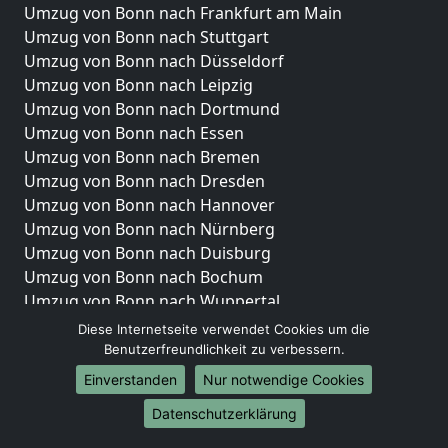
Umzug von Bonn nach Frankfurt am Main
Umzug von Bonn nach Stuttgart
Umzug von Bonn nach Düsseldorf
Umzug von Bonn nach Leipzig
Umzug von Bonn nach Dortmund
Umzug von Bonn nach Essen
Umzug von Bonn nach Bremen
Umzug von Bonn nach Dresden
Umzug von Bonn nach Hannover
Umzug von Bonn nach Nürnberg
Umzug von Bonn nach Duisburg
Umzug von Bonn nach Bochum
Umzug von Bonn nach Wuppertal
Umzug von Bonn nach Bielefeld
Diese Internetseite verwendet Cookies um die
Umzug von Bonn nach Bonn
Benutzerfreundlichkeit zu verbessern.
Umzug von Bonn nach Münster
Einverstanden
Nur notwendige Cookies
Internationale-Umzüge
Datenschutzerklärung
Umzug von Bonn nach Brasilien