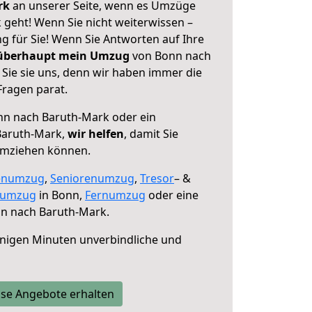
erk
an unserer Seite, wenn es Umzüge
geht! Wenn Sie nicht weiterwissen –
ng für Sie! Wenn Sie Antworten auf Ihre
 überhaupt mein Umzug
von Bonn nach
Sie sie uns, denn wir haben immer die
Fragen parat.
n nach Baruth-Mark oder ein
Baruth-Mark,
wir helfen
, damit Sie
umziehen können.
enumzug
,
Seniorenumzug
,
Tresor
– &
numzug
in Bonn,
Fernumzug
oder eine
n nach Baruth-Mark.
nigen Minuten unverbindliche und
se Angebote erhalten