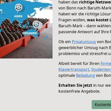
haben das
richtige Netzw
von Bonn nach Baruth-Mark 
haben wir die richtige Lösu
Fragen wollen,
was kostet
Baruth-Mark – dann wählen 
passende Antwort auf Ihre 
Ob ein
Privatumzug
von Bon
gewerblicher Umzug nach 
problemlos und stressfrei 
Allzeit bereit für Ihren
Firm
Klaviertransport
,
Studente
optimale
Beiladung
von Bon
Erhalten Sie jetzt
in nur we
kostenfreie Angebote.
Kostenlo