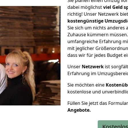
Sie planen einen Umzug vo
dabei möglichst
viel Geld 
richtig! Unser Netzwerk bi
kostengünstige Umzugsdi
Sie sich um nichts anderes 
Zuhause kümmern müssen. W
umfangreiche Erfahrung m
mit jeglicher Größenordnun
dass wir für jedes Budget 
Unser
Netzwerk
ist sorgfäl
Erfahrung im Umzugsberei
Sie möchten eine
Kostenüb
kostenlose und unverbindli
Füllen Sie jetzt das Formula
Angebote.
Kostenlos