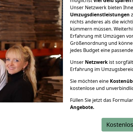
möglichst
viel Geld sparen
Unser Netzwerk bieten Ihn
Umzugsdienstleistungen
z
nichts anderes als die wic
kümmern müssen. Weiterhin
Erfahrung mit Umzügen von
Größenordnung und können 
jedes Budget eine passende
Unser
Netzwerk
ist sorgfäl
Erfahrung im Umzugsberei
Sie möchten eine
Kostenüb
kostenlose und unverbindli
Füllen Sie jetzt das Formula
Angebote.
Kostenlos