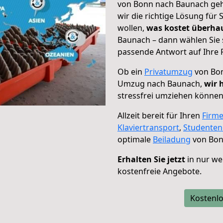
von Bonn nach Baunach geht
wir die richtige Lösung für
wollen,
was kostet überh
Baunach – dann wählen Sie 
passende Antwort auf Ihre 
Ob ein
Privatumzug
von Bon
Umzug nach Baunach,
wir 
stressfrei umziehen können
Allzeit bereit für Ihren
Firm
Klaviertransport
,
Studente
optimale
Beiladung
von Bon
Erhalten Sie jetzt
in nur we
kostenfreie Angebote.
Kostenlo