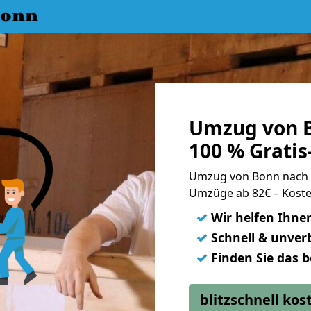
Bonn
Umzug von 
100 % Grati
Umzug von Bonn nach
Umzüge ab 82€ – Koste
✓
Wir helfen Ihne
✓
Schnell & unverb
✓
Finden Sie das 
blitzschnell ko