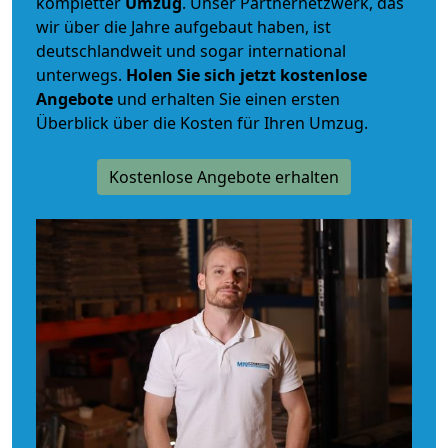
kompletter
Umzug
. Unser Partnernetzwerk, das
wir über die Jahre aufgebaut haben, ist
deutschlandweit und sogar international
unterwegs.
Holen Sie sich jetzt kostenlose
Angebote
und erhalten Sie einen ersten
Überblick über die Kosten für Ihren Umzug.
Kostenlose Angebote erhalten