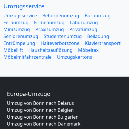
Umzugsservice
Umzugsservice
Behördenumzug
Büroumzug
Fernumzug
Firmenumzug
Laborumzug
Mini Umzug
Praxisumzug
Privatumzug
Seniorenumzug
Studentenumzug
Beiladung
Entrümpelung
Halteverbotszone
Klaviertransport
Möbellift
Haushaltsauflösung
Möbeltaxi
Möbelmitfahrzentrale
Umzugskartons
Europa-Umzüge
Umzug von Bonn nach Belarus
Umzug von Bonn nach Belgien
Umzug von Bonn nach Bulgarien
Umzug von Bonn nach Dänemark