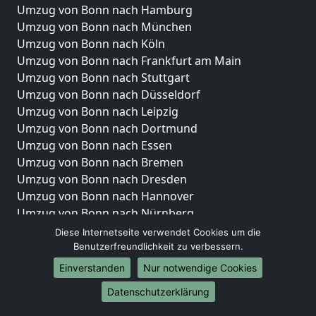
Umzug von Bonn nach Hamburg
Umzug von Bonn nach München
Umzug von Bonn nach Köln
Umzug von Bonn nach Frankfurt am Main
Umzug von Bonn nach Stuttgart
Umzug von Bonn nach Düsseldorf
Umzug von Bonn nach Leipzig
Umzug von Bonn nach Dortmund
Umzug von Bonn nach Essen
Umzug von Bonn nach Bremen
Umzug von Bonn nach Dresden
Umzug von Bonn nach Hannover
Umzug von Bonn nach Nürnberg
Umzug von Bonn nach Duisburg
Diese Internetseite verwendet Cookies um die
Umzug von Bonn nach Bochum
Benutzerfreundlichkeit zu verbessern.
Umzug von Bonn nach Wuppertal
Einverstanden
Nur notwendige Cookies
Umzug von Bonn nach Bielefeld
Datenschutzerklärung
Umzug von Bonn nach Bonn
Umzug von Bonn nach Münster