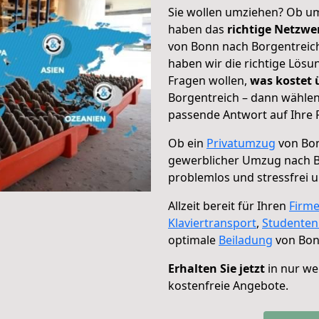
Sie wollen umziehen? Ob um
haben das
richtige Netzw
von Bonn nach Borgentreich
haben wir die richtige Lösu
Fragen wollen,
was kostet
Borgentreich – dann wählen
passende Antwort auf Ihre 
Ob ein
Privatumzug
von Bon
gewerblicher Umzug nach B
problemlos und stressfrei 
Allzeit bereit für Ihren
Firm
Klaviertransport
,
Studente
optimale
Beiladung
von Bon
Erhalten Sie jetzt
in nur we
kostenfreie Angebote.