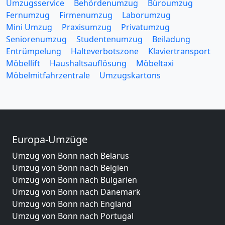
Umzugsservice
Behördenumzug
Büroumzug
Fernumzug
Firmenumzug
Laborumzug
Mini Umzug
Praxisumzug
Privatumzug
Seniorenumzug
Studentenumzug
Beiladung
Entrümpelung
Halteverbotszone
Klaviertransport
Möbellift
Haushaltsauflösung
Möbeltaxi
Möbelmitfahrzentrale
Umzugskartons
Europa-Umzüge
Umzug von Bonn nach Belarus
Umzug von Bonn nach Belgien
Umzug von Bonn nach Bulgarien
Umzug von Bonn nach Dänemark
Umzug von Bonn nach England
Umzug von Bonn nach Portugal