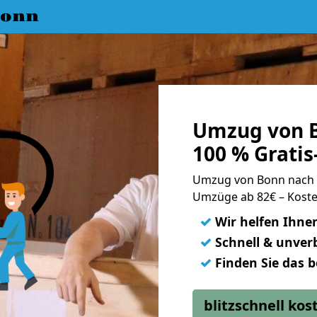
Bonn
Umzug von B
100 % Grati
Umzug von Bonn nach 
Umzüge ab 82€ – Koste
✓
Wir helfen Ihne
✓
Schnell & unverb
✓
Finden Sie das 
blitzschnell ko