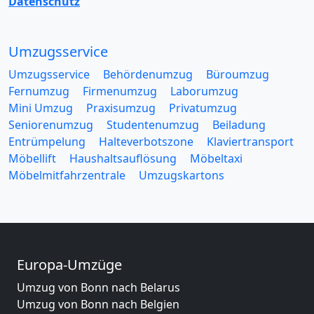
Datenschutz
Umzugsservice
Umzugsservice
Behördenumzug
Büroumzug
Fernumzug
Firmenumzug
Laborumzug
Mini Umzug
Praxisumzug
Privatumzug
Seniorenumzug
Studentenumzug
Beiladung
Entrümpelung
Halteverbotszone
Klaviertransport
Möbellift
Haushaltsauflösung
Möbeltaxi
Möbelmitfahrzentrale
Umzugskartons
Europa-Umzüge
Umzug von Bonn nach Belarus
Umzug von Bonn nach Belgien