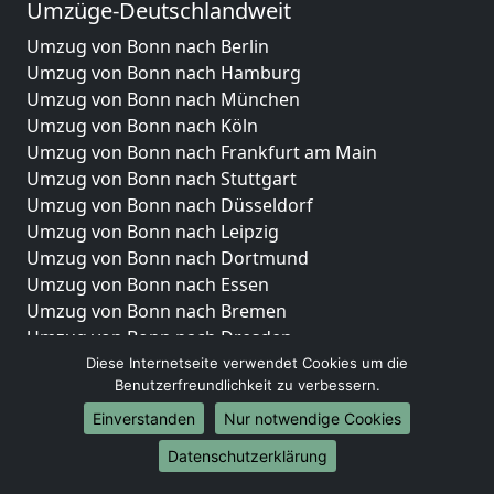
Umzüge-Deutschlandweit
Umzug von Bonn nach Berlin
Umzug von Bonn nach Hamburg
Umzug von Bonn nach München
Umzug von Bonn nach Köln
Umzug von Bonn nach Frankfurt am Main
Umzug von Bonn nach Stuttgart
Umzug von Bonn nach Düsseldorf
Umzug von Bonn nach Leipzig
Umzug von Bonn nach Dortmund
Umzug von Bonn nach Essen
Umzug von Bonn nach Bremen
Umzug von Bonn nach Dresden
Umzug von Bonn nach Hannover
Diese Internetseite verwendet Cookies um die
Benutzerfreundlichkeit zu verbessern.
Umzug von Bonn nach Nürnberg
Umzug von Bonn nach Duisburg
Einverstanden
Nur notwendige Cookies
Umzug von Bonn nach Bochum
Datenschutzerklärung
Umzug von Bonn nach Wuppertal