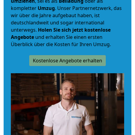
umziehen
, sei es als
Beiladung
oder als
kompletter
Umzug
. Unser Partnernetzwerk, das
wir über die Jahre aufgebaut haben, ist
deutschlandweit und sogar international
unterwegs.
Holen Sie sich jetzt kostenlose
Angebote
und erhalten Sie einen ersten
Überblick über die Kosten für Ihren Umzug.
Kostenlose Angebote erhalten