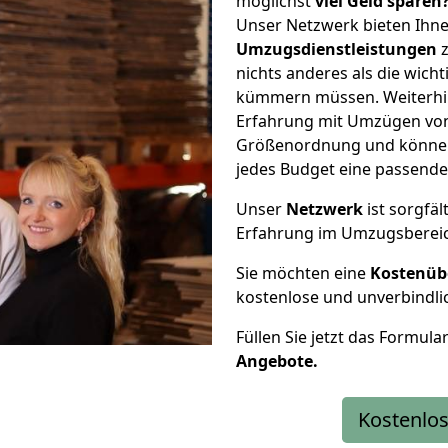
möglichst
viel Geld sparen
Unser Netzwerk bieten Ihn
Umzugsdienstleistungen
z
nichts anderes als die wic
kümmern müssen. Weiterhin
Erfahrung mit Umzügen von 
Größenordnung und können 
jedes Budget eine passende
Unser
Netzwerk
ist sorgfäl
Erfahrung im Umzugsberei
Sie möchten eine
Kostenüb
kostenlose und unverbindli
Füllen Sie jetzt das Formula
Angebote.
Kostenlos