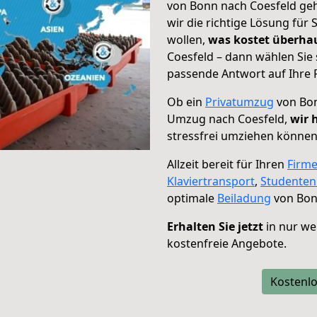
von Bonn nach Coesfeld geh
wir die richtige Lösung für
wollen,
was kostet überh
Coesfeld – dann wählen Sie 
passende Antwort auf Ihre 
Ob ein
Privatumzug
von Bon
Umzug nach Coesfeld,
wir 
stressfrei umziehen können
Allzeit bereit für Ihren
Firm
Klaviertransport
,
Studente
optimale
Beiladung
von Bon
Erhalten Sie jetzt
in nur we
kostenfreie Angebote.
Kostenlo