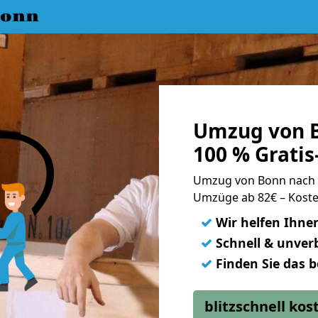
Bonn
Umzug von B
100 % Grati
Umzug von Bonn nach 
Umzüge ab 82€ – Koste
✓
Wir helfen Ihne
✓
Schnell & unverb
✓
Finden Sie das 
blitzschnell ko