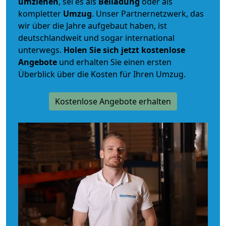
umziehen
, sei es als
Beiladung
oder als
kompletter
Umzug
. Unser Partnernetzwerk, das
wir über die Jahre aufgebaut haben, ist
deutschlandweit und sogar international
unterwegs.
Holen Sie sich jetzt kostenlose
Angebote
und erhalten Sie einen ersten
Überblick über die Kosten für Ihren Umzug.
Kostenlose Angebote erhalten