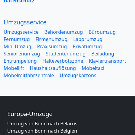
Datenschutz
Umzugsservice
Umzugsservice
Behördenumzug
Büroumzug
Fernumzug
Firmenumzug
Laborumzug
Mini Umzug
Praxisumzug
Privatumzug
Seniorenumzug
Studentenumzug
Beiladung
Entrümpelung
Halteverbotszone
Klaviertransport
Möbellift
Haushaltsauflösung
Möbeltaxi
Möbelmitfahrzentrale
Umzugskartons
Europa-Umzüge
Umzug von Bonn nach Belarus
Umzug von Bonn nach Belgien