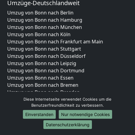
Umzüge-Deutschlandweit
Umzug von Bonn nach Berlin
Umzug von Bonn nach Hamburg
Umzug von Bonn nach München
Umzug von Bonn nach Köln
Umzug von Bonn nach Frankfurt am Main
Umzug von Bonn nach Stuttgart
Umzug von Bonn nach Düsseldorf
Umzug von Bonn nach Leipzig
Umzug von Bonn nach Dortmund
Umzug von Bonn nach Essen
Umzug von Bonn nach Bremen
Umzug von Bonn nach Dresden
Umzug von Bonn nach Hannover
Diese Internetseite verwendet Cookies um die
Benutzerfreundlichkeit zu verbessern.
Umzug von Bonn nach Nürnberg
Umzug von Bonn nach Duisburg
Einverstanden
Nur notwendige Cookies
Umzug von Bonn nach Bochum
Datenschutzerklärung
Umzug von Bonn nach Wuppertal