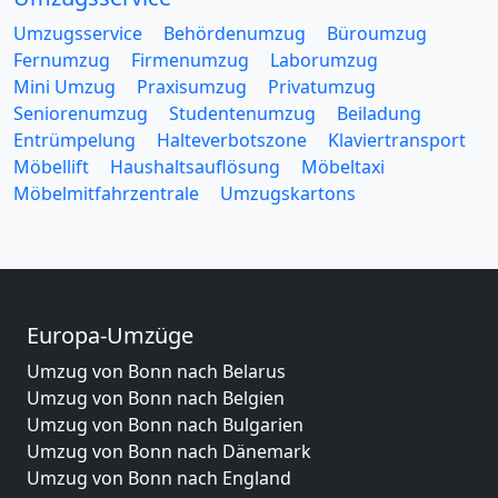
Umzugsservice
Behördenumzug
Büroumzug
Fernumzug
Firmenumzug
Laborumzug
Mini Umzug
Praxisumzug
Privatumzug
Seniorenumzug
Studentenumzug
Beiladung
Entrümpelung
Halteverbotszone
Klaviertransport
Möbellift
Haushaltsauflösung
Möbeltaxi
Möbelmitfahrzentrale
Umzugskartons
Europa-Umzüge
Umzug von Bonn nach Belarus
Umzug von Bonn nach Belgien
Umzug von Bonn nach Bulgarien
Umzug von Bonn nach Dänemark
Umzug von Bonn nach England