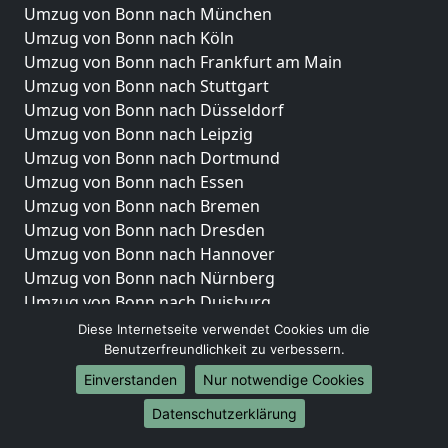
Umzug von Bonn nach München
Umzug von Bonn nach Köln
Umzug von Bonn nach Frankfurt am Main
Umzug von Bonn nach Stuttgart
Umzug von Bonn nach Düsseldorf
Umzug von Bonn nach Leipzig
Umzug von Bonn nach Dortmund
Umzug von Bonn nach Essen
Umzug von Bonn nach Bremen
Umzug von Bonn nach Dresden
Umzug von Bonn nach Hannover
Umzug von Bonn nach Nürnberg
Umzug von Bonn nach Duisburg
Umzug von Bonn nach Bochum
Diese Internetseite verwendet Cookies um die
Umzug von Bonn nach Wuppertal
Benutzerfreundlichkeit zu verbessern.
Umzug von Bonn nach Bielefeld
Einverstanden
Nur notwendige Cookies
Umzug von Bonn nach Bonn
Datenschutzerklärung
Umzug von Bonn nach Münster