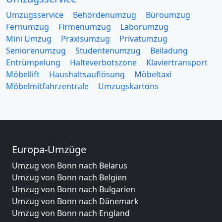
Umzugsservice
Behördenumzug
Büroumzug
Fernumzug
Firmenumzug
Laborumzug
Mini Umzug
Praxisumzug
Privatumzug
Seniorenumzug
Studentenumzug
Beiladung
Entrümpelung
Halteverbotszone
Klaviertransport
Möbellift
Haushaltsauflösung
Möbeltaxi
Möbelmitfahrzentrale
Umzugskartons
Europa-Umzüge
Umzug von Bonn nach Belarus
Umzug von Bonn nach Belgien
Umzug von Bonn nach Bulgarien
Umzug von Bonn nach Dänemark
Umzug von Bonn nach England