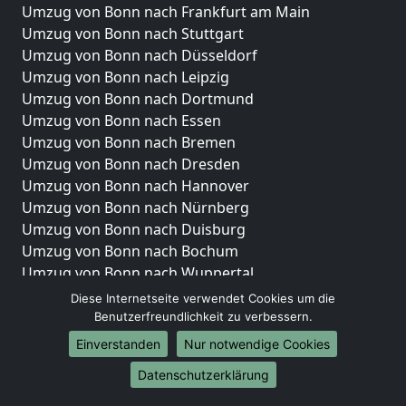
Umzug von Bonn nach Frankfurt am Main
Umzug von Bonn nach Stuttgart
Umzug von Bonn nach Düsseldorf
Umzug von Bonn nach Leipzig
Umzug von Bonn nach Dortmund
Umzug von Bonn nach Essen
Umzug von Bonn nach Bremen
Umzug von Bonn nach Dresden
Umzug von Bonn nach Hannover
Umzug von Bonn nach Nürnberg
Umzug von Bonn nach Duisburg
Umzug von Bonn nach Bochum
Umzug von Bonn nach Wuppertal
Umzug von Bonn nach Bielefeld
Diese Internetseite verwendet Cookies um die
Umzug von Bonn nach Bonn
Benutzerfreundlichkeit zu verbessern.
Umzug von Bonn nach Münster
Einverstanden
Nur notwendige Cookies
Internationale-Umzüge
Datenschutzerklärung
Umzug von Bonn nach Brasilien