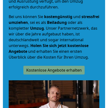
und Ausrüstung verfügt, um den Umzug
erfolgreich durchzuführen.
Bei uns können Sie
kostengünstig
und
stressfrei
umziehen
, sei es als
Beiladung
oder als
kompletter
Umzug
. Unser Partnernetzwerk, das
wir über die Jahre aufgebaut haben, ist
deutschlandweit und sogar international
unterwegs.
Holen Sie sich jetzt kostenlose
Angebote
und erhalten Sie einen ersten
Überblick über die Kosten für Ihren Umzug.
Kostenlose Angebote erhalten