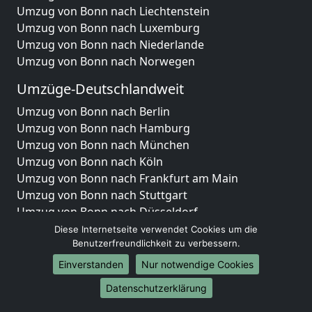
Umzug von Bonn nach Liechtenstein
Umzug von Bonn nach Luxemburg
Umzug von Bonn nach Niederlande
Umzug von Bonn nach Norwegen
Umzüge-Deutschlandweit
Umzug von Bonn nach Berlin
Umzug von Bonn nach Hamburg
Umzug von Bonn nach München
Umzug von Bonn nach Köln
Umzug von Bonn nach Frankfurt am Main
Umzug von Bonn nach Stuttgart
Umzug von Bonn nach Düsseldorf
Umzug von Bonn nach Leipzig
Diese Internetseite verwendet Cookies um die
Umzug von Bonn nach Dortmund
Benutzerfreundlichkeit zu verbessern.
Umzug von Bonn nach Essen
Einverstanden
Nur notwendige Cookies
Umzug von Bonn nach Bremen
Datenschutzerklärung
Umzug von Bonn nach Dresden
Umzug von Bonn nach Hannover