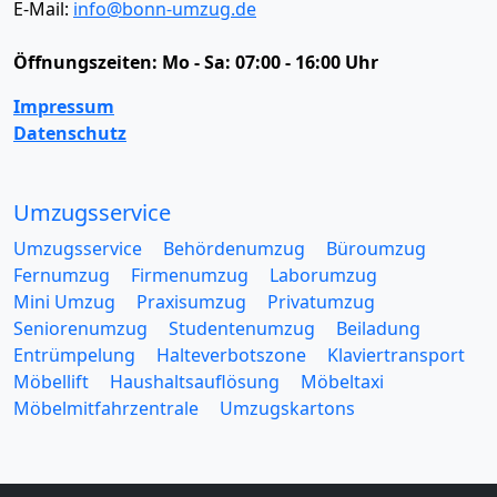
E-Mail:
info@bonn-umzug.de
Öffnungszeiten:
Mo - Sa: 07:00 - 16:00 Uhr
Impressum
Datenschutz
Umzugsservice
Umzugsservice
Behördenumzug
Büroumzug
Fernumzug
Firmenumzug
Laborumzug
Mini Umzug
Praxisumzug
Privatumzug
Seniorenumzug
Studentenumzug
Beiladung
Entrümpelung
Halteverbotszone
Klaviertransport
Möbellift
Haushaltsauflösung
Möbeltaxi
Möbelmitfahrzentrale
Umzugskartons