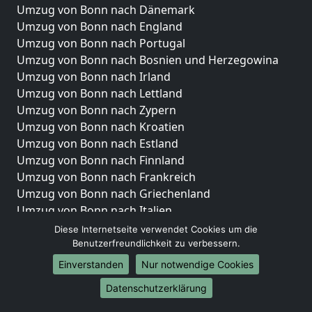
Umzug von Bonn nach Dänemark
Umzug von Bonn nach England
Umzug von Bonn nach Portugal
Umzug von Bonn nach Bosnien und Herzegowina
Umzug von Bonn nach Irland
Umzug von Bonn nach Lettland
Umzug von Bonn nach Zypern
Umzug von Bonn nach Kroatien
Umzug von Bonn nach Estland
Umzug von Bonn nach Finnland
Umzug von Bonn nach Frankreich
Umzug von Bonn nach Griechenland
Umzug von Bonn nach Italien
Umzug von Bonn nach Liechtenstein
Diese Internetseite verwendet Cookies um die
Umzug von Bonn nach Luxemburg
Benutzerfreundlichkeit zu verbessern.
Umzug von Bonn nach Niederlande
Einverstanden
Nur notwendige Cookies
Umzug von Bonn nach Norwegen
Datenschutzerklärung
Umzüge-Deutschlandweit