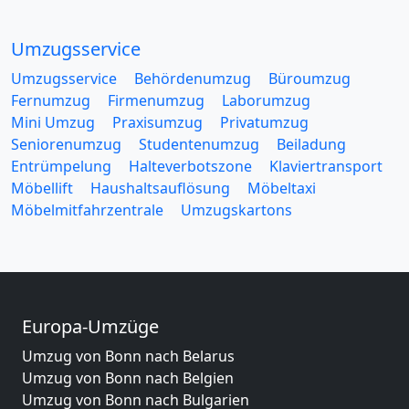
Umzugsservice
Umzugsservice
Behördenumzug
Büroumzug
Fernumzug
Firmenumzug
Laborumzug
Mini Umzug
Praxisumzug
Privatumzug
Seniorenumzug
Studentenumzug
Beiladung
Entrümpelung
Halteverbotszone
Klaviertransport
Möbellift
Haushaltsauflösung
Möbeltaxi
Möbelmitfahrzentrale
Umzugskartons
Europa-Umzüge
Umzug von Bonn nach Belarus
Umzug von Bonn nach Belgien
Umzug von Bonn nach Bulgarien