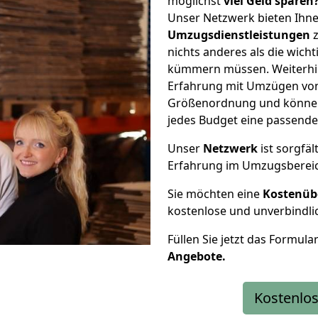
möglichst
viel Geld sparen
Unser Netzwerk bieten Ihn
Umzugsdienstleistungen
z
nichts anderes als die wic
kümmern müssen. Weiterhin
Erfahrung mit Umzügen von 
Größenordnung und können 
jedes Budget eine passende
Unser
Netzwerk
ist sorgfäl
Erfahrung im Umzugsberei
Sie möchten eine
Kostenüb
kostenlose und unverbindli
Füllen Sie jetzt das Formula
Angebote.
Kostenlos