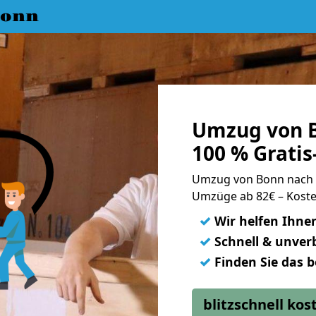
Bonn
Umzug von B
100 % Grati
Umzug von Bonn nach 
Umzüge ab 82€ – Koste
✓
Wir helfen Ihne
✓
Schnell & unverb
✓
Finden Sie das 
blitzschnell ko