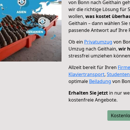
von Bonn nach Geithain geh
wir die richtige Lösung für
wollen,
was kostet überh
Geithain – dann wählen Sie 
passende Antwort auf Ihre 
Ob ein
Privatumzug
von Bon
Umzug nach Geithain,
wir 
stressfrei umziehen können
Allzeit bereit für Ihren
Firm
Klaviertransport
,
Studente
optimale
Beiladung
von Bon
Erhalten Sie jetzt
in nur we
kostenfreie Angebote.
Kostenlo