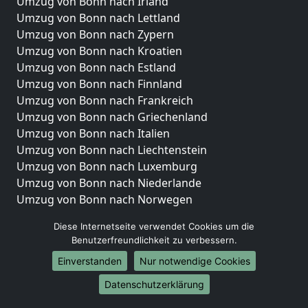
Umzug von Bonn nach Irland
Umzug von Bonn nach Lettland
Umzug von Bonn nach Zypern
Umzug von Bonn nach Kroatien
Umzug von Bonn nach Estland
Umzug von Bonn nach Finnland
Umzug von Bonn nach Frankreich
Umzug von Bonn nach Griechenland
Umzug von Bonn nach Italien
Umzug von Bonn nach Liechtenstein
Umzug von Bonn nach Luxemburg
Umzug von Bonn nach Niederlande
Umzug von Bonn nach Norwegen
Umzüge-Deutschlandweit
Diese Internetseite verwendet Cookies um die
Benutzerfreundlichkeit zu verbessern.
Umzug von Bonn nach Berlin
Einverstanden
Nur notwendige Cookies
Umzug von Bonn nach Hamburg
Umzug von Bonn nach München
Datenschutzerklärung
Umzug von Bonn nach Köln