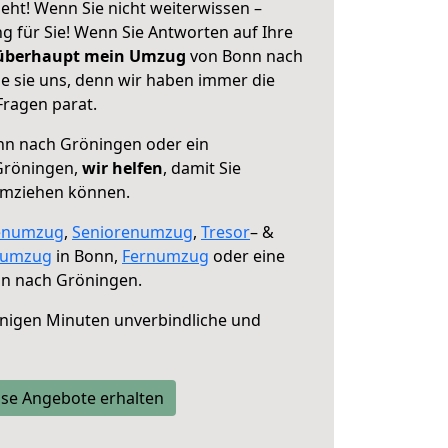
ht! Wenn Sie nicht weiterwissen –
ng für Sie! Wenn Sie Antworten auf Ihre
 überhaupt mein Umzug
von Bonn nach
e sie uns, denn wir haben immer die
Fragen parat.
n nach Gröningen oder ein
Gröningen,
wir helfen
, damit Sie
umziehen können.
enumzug
,
Seniorenumzug
,
Tresor
– &
numzug
in Bonn,
Fernumzug
oder eine
n nach Gröningen.
nigen Minuten unverbindliche und
se Angebote erhalten