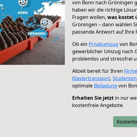
von Bonn nach Gröningen ge
haben wir die richtige Lösu
Fragen wollen,
was kostet
Gröningen – dann wählen Si
passende Antwort auf Ihre 
Ob ein
Privatumzug
von Bon
gewerblicher Umzug nach 
problemlos und stressfrei 
Allzeit bereit für Ihren
Firm
Klaviertransport
,
Studente
optimale
Beiladung
von Bon
Erhalten Sie jetzt
in nur we
kostenfreie Angebote.
Kostenlo