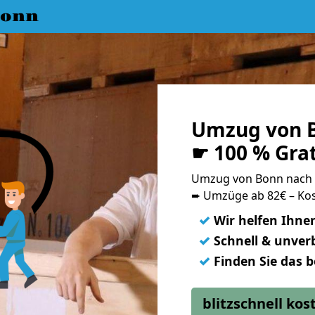
Bonn
Umzug von B
☛ 100 % Gra
Umzug von Bonn nach
➨ Umzüge ab 82€ – Kos
✓
Wir helfen Ihne
✓
Schnell & unverb
✓
Finden Sie das 
blitzschnell ko