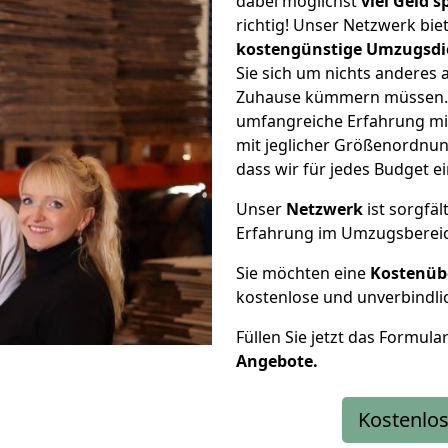
dabei möglichst
viel Geld 
richtig! Unser Netzwerk bi
kostengünstige Umzugsdi
Sie sich um nichts anderes 
Zuhause kümmern müssen. W
umfangreiche Erfahrung m
mit jeglicher Größenordnun
dass wir für jedes Budget 
Unser
Netzwerk
ist sorgfäl
Erfahrung im Umzugsberei
Sie möchten eine
Kostenüb
kostenlose und unverbindli
Füllen Sie jetzt das Formula
Angebote.
Kostenlos