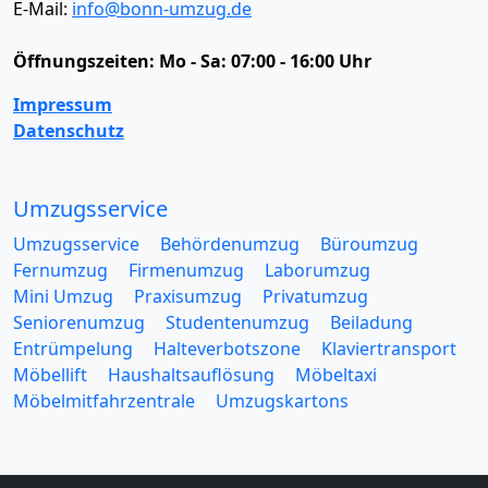
E-Mail:
info@bonn-umzug.de
Öffnungszeiten:
Mo - Sa: 07:00 - 16:00 Uhr
Impressum
Datenschutz
Umzugsservice
Umzugsservice
Behördenumzug
Büroumzug
Fernumzug
Firmenumzug
Laborumzug
Mini Umzug
Praxisumzug
Privatumzug
Seniorenumzug
Studentenumzug
Beiladung
Entrümpelung
Halteverbotszone
Klaviertransport
Möbellift
Haushaltsauflösung
Möbeltaxi
Möbelmitfahrzentrale
Umzugskartons