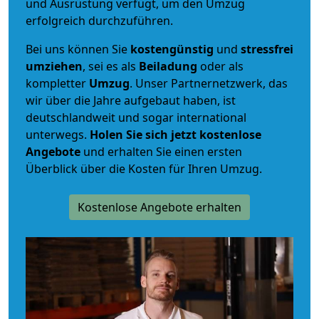
und Ausrüstung verfügt, um den Umzug
erfolgreich durchzuführen.
Bei uns können Sie
kostengünstig
und
stressfrei
umziehen
, sei es als
Beiladung
oder als
kompletter
Umzug
. Unser Partnernetzwerk, das
wir über die Jahre aufgebaut haben, ist
deutschlandweit und sogar international
unterwegs.
Holen Sie sich jetzt kostenlose
Angebote
und erhalten Sie einen ersten
Überblick über die Kosten für Ihren Umzug.
Kostenlose Angebote erhalten