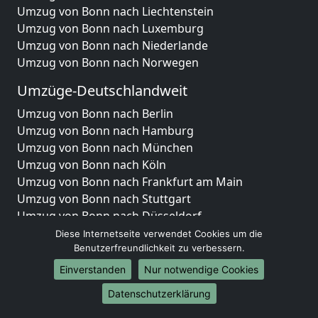
Umzug von Bonn nach Liechtenstein
Umzug von Bonn nach Luxemburg
Umzug von Bonn nach Niederlande
Umzug von Bonn nach Norwegen
Umzüge-Deutschlandweit
Umzug von Bonn nach Berlin
Umzug von Bonn nach Hamburg
Umzug von Bonn nach München
Umzug von Bonn nach Köln
Umzug von Bonn nach Frankfurt am Main
Umzug von Bonn nach Stuttgart
Umzug von Bonn nach Düsseldorf
Umzug von Bonn nach Leipzig
Diese Internetseite verwendet Cookies um die
Umzug von Bonn nach Dortmund
Benutzerfreundlichkeit zu verbessern.
Umzug von Bonn nach Essen
Einverstanden
Nur notwendige Cookies
Umzug von Bonn nach Bremen
Datenschutzerklärung
Umzug von Bonn nach Dresden
Umzug von Bonn nach Hannover