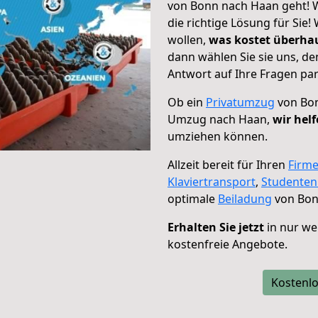
von Bonn nach Haan geht! W
die richtige Lösung für Sie
wollen,
was kostet überh
dann wählen Sie sie uns, d
Antwort auf Ihre Fragen par
Ob ein
Privatumzug
von Bon
Umzug nach Haan,
wir hel
umziehen können.
Allzeit bereit für Ihren
Firm
Klaviertransport
,
Studente
optimale
Beiladung
von Bon
Erhalten Sie jetzt
in nur we
kostenfreie Angebote.
Kostenlo