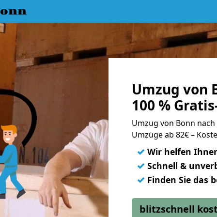
Bonn
Umzug von 
100 % Grati
Umzug von Bonn nach
Umzüge ab 82€ – Koste
✓
Wir helfen Ihne
✓
Schnell & unverb
✓
Finden Sie das 
blitzschnell ko