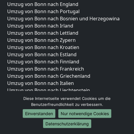
Umzug von Bonn nach England
Umzug von Bonn nach Portugal
Umzug von Bonn nach Bosnien und Herzegowina
Umzug von Bonn nach Irland
Umzug von Bonn nach Lettland
Umzug von Bonn nach Zypern
Umzug von Bonn nach Kroatien
Umzug von Bonn nach Estland
Umzug von Bonn nach Finnland
Umzug von Bonn nach Frankreich
Umzug von Bonn nach Griechenland
Umzug von Bonn nach Italien
Umzug von Bonn nach Liechtenstein
Umzug von Bonn nach Luxemburg
Diese Internetseite verwendet Cookies um die
Umzug von Bonn nach Niederlande
Benutzerfreundlichkeit zu verbessern.
Umzug von Bonn nach Norwegen
Einverstanden
Nur notwendige Cookies
Umzüge-Deutschlandweit
Datenschutzerklärung
Umzug von Bonn nach Berlin