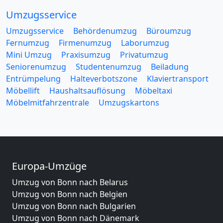
Umzugsservice
Umzugsservice
Behördenumzug
Büroumzug
Fernumzug
Firmenumzug
Laborumzug
Mini Umzug
Praxisumzug
Privatumzug
Seniorenumzug
Studentenumzug
Beiladung
Entrümpelung
Halteverbotszone
Klaviertransport
Möbellift
Haushaltsauflösung
Möbeltaxi
Möbelmitfahrzentrale
Umzugskartons
Europa-Umzüge
Umzug von Bonn nach Belarus
Umzug von Bonn nach Belgien
Umzug von Bonn nach Bulgarien
Umzug von Bonn nach Dänemark