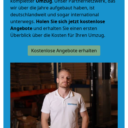
kompletter
Umzug
. Unser Partnernetzwerk, das
wir über die Jahre aufgebaut haben, ist
deutschlandweit und sogar international
unterwegs.
Holen Sie sich jetzt kostenlose
Angebote
und erhalten Sie einen ersten
Überblick über die Kosten für Ihren Umzug.
Kostenlose Angebote erhalten