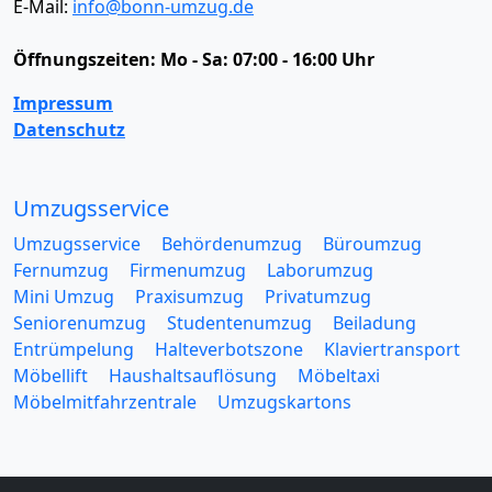
E-Mail:
info@bonn-umzug.de
Öffnungszeiten:
Mo - Sa: 07:00 - 16:00 Uhr
Impressum
Datenschutz
Umzugsservice
Umzugsservice
Behördenumzug
Büroumzug
Fernumzug
Firmenumzug
Laborumzug
Mini Umzug
Praxisumzug
Privatumzug
Seniorenumzug
Studentenumzug
Beiladung
Entrümpelung
Halteverbotszone
Klaviertransport
Möbellift
Haushaltsauflösung
Möbeltaxi
Möbelmitfahrzentrale
Umzugskartons