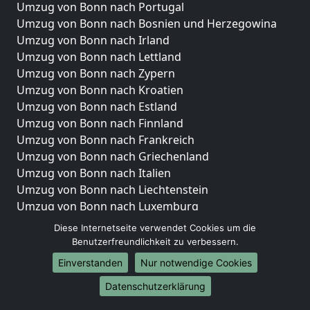
Umzug von Bonn nach Portugal
Umzug von Bonn nach Bosnien und Herzegowina
Umzug von Bonn nach Irland
Umzug von Bonn nach Lettland
Umzug von Bonn nach Zypern
Umzug von Bonn nach Kroatien
Umzug von Bonn nach Estland
Umzug von Bonn nach Finnland
Umzug von Bonn nach Frankreich
Umzug von Bonn nach Griechenland
Umzug von Bonn nach Italien
Umzug von Bonn nach Liechtenstein
Umzug von Bonn nach Luxemburg
Umzug von Bonn nach Niederlande
Diese Internetseite verwendet Cookies um die
Umzug von Bonn nach Norwegen
Benutzerfreundlichkeit zu verbessern.
Einverstanden
Nur notwendige Cookies
Umzüge-Deutschlandweit
Datenschutzerklärung
Umzug von Bonn nach Berlin
Umzug von Bonn nach Hamburg