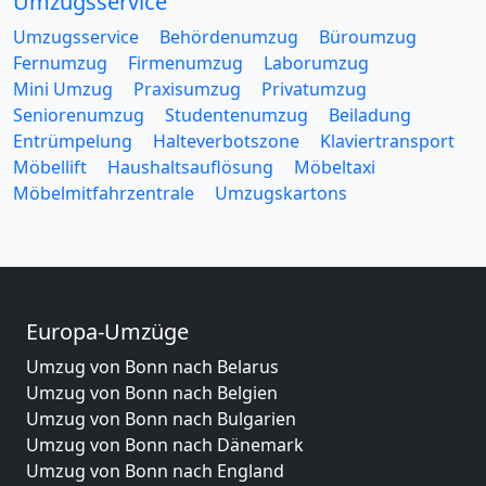
Umzugsservice
Umzugsservice
Behördenumzug
Büroumzug
Fernumzug
Firmenumzug
Laborumzug
Mini Umzug
Praxisumzug
Privatumzug
Seniorenumzug
Studentenumzug
Beiladung
Entrümpelung
Halteverbotszone
Klaviertransport
Möbellift
Haushaltsauflösung
Möbeltaxi
Möbelmitfahrzentrale
Umzugskartons
Europa-Umzüge
Umzug von Bonn nach Belarus
Umzug von Bonn nach Belgien
Umzug von Bonn nach Bulgarien
Umzug von Bonn nach Dänemark
Umzug von Bonn nach England