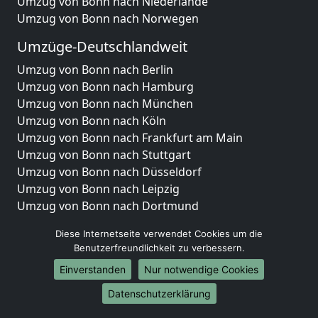
Umzug von Bonn nach Niederlande
Umzug von Bonn nach Norwegen
Umzüge-Deutschlandweit
Umzug von Bonn nach Berlin
Umzug von Bonn nach Hamburg
Umzug von Bonn nach München
Umzug von Bonn nach Köln
Umzug von Bonn nach Frankfurt am Main
Umzug von Bonn nach Stuttgart
Umzug von Bonn nach Düsseldorf
Umzug von Bonn nach Leipzig
Umzug von Bonn nach Dortmund
Umzug von Bonn nach Essen
Diese Internetseite verwendet Cookies um die
Umzug von Bonn nach Bremen
Benutzerfreundlichkeit zu verbessern.
Umzug von Bonn nach Dresden
Einverstanden
Nur notwendige Cookies
Umzug von Bonn nach Hannover
Umzug von Bonn nach Nürnberg
Datenschutzerklärung
Umzug von Bonn nach Duisburg