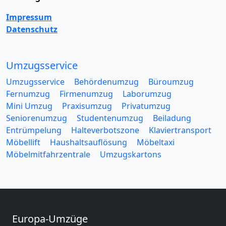
Impressum
Datenschutz
Umzugsservice
Umzugsservice
Behördenumzug
Büroumzug
Fernumzug
Firmenumzug
Laborumzug
Mini Umzug
Praxisumzug
Privatumzug
Seniorenumzug
Studentenumzug
Beiladung
Entrümpelung
Halteverbotszone
Klaviertransport
Möbellift
Haushaltsauflösung
Möbeltaxi
Möbelmitfahrzentrale
Umzugskartons
Europa-Umzüge