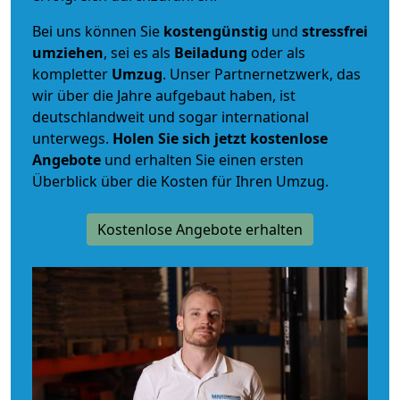
Bei uns können Sie
kostengünstig
und
stressfrei
umziehen
, sei es als
Beiladung
oder als
kompletter
Umzug
. Unser Partnernetzwerk, das
wir über die Jahre aufgebaut haben, ist
deutschlandweit und sogar international
unterwegs.
Holen Sie sich jetzt kostenlose
Angebote
und erhalten Sie einen ersten
Überblick über die Kosten für Ihren Umzug.
Kostenlose Angebote erhalten