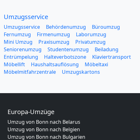
Umzugsservice
Umzugsservice
Behördenumzug
Büroumzug
Fernumzug
Firmenumzug
Laborumzug
Mini Umzug
Praxisumzug
Privatumzug
Seniorenumzug
Studentenumzug
Beiladung
Entrümpelung
Halteverbotszone
Klaviertransport
Möbellift
Haushaltsauflösung
Möbeltaxi
Möbelmitfahrzentrale
Umzugskartons
Europa-Umzüge
Umzug von Bonn nach Belarus
Umzug von Bonn nach Belgien
Umzug von Bonn nach Bulgarien