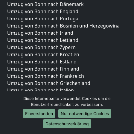
Umzug von Bonn nach Dänemark
Umzug von Bonn nach England
Umzug von Bonn nach Portugal
Umzug von Bonn nach Bosnien und Herzegowina
Umzug von Bonn nach Irland
Umzug von Bonn nach Lettland
Umzug von Bonn nach Zypern
Umzug von Bonn nach Kroatien
Umzug von Bonn nach Estland
Umzug von Bonn nach Finnland
Umzug von Bonn nach Frankreich
Umzug von Bonn nach Griechenland
Umzug von Bonn nach Italien
Umzug von Bonn nach Liechtenstein
Diese Internetseite verwendet Cookies um die
Umzug von Bonn nach Luxemburg
Benutzerfreundlichkeit zu verbessern.
Umzug von Bonn nach Niederlande
Einverstanden
Nur notwendige Cookies
Umzug von Bonn nach Norwegen
Datenschutzerklärung
Umzüge-Deutschlandweit