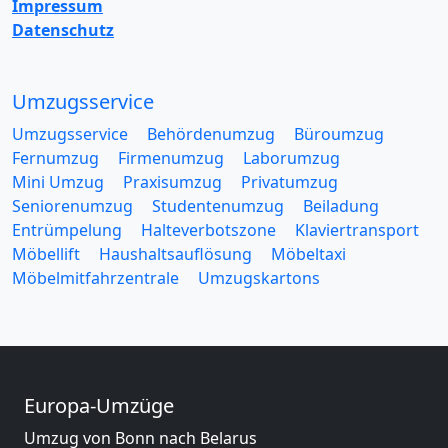
Impressum
Datenschutz
Umzugsservice
Umzugsservice
Behördenumzug
Büroumzug
Fernumzug
Firmenumzug
Laborumzug
Mini Umzug
Praxisumzug
Privatumzug
Seniorenumzug
Studentenumzug
Beiladung
Entrümpelung
Halteverbotszone
Klaviertransport
Möbellift
Haushaltsauflösung
Möbeltaxi
Möbelmitfahrzentrale
Umzugskartons
Europa-Umzüge
Umzug von Bonn nach Belarus