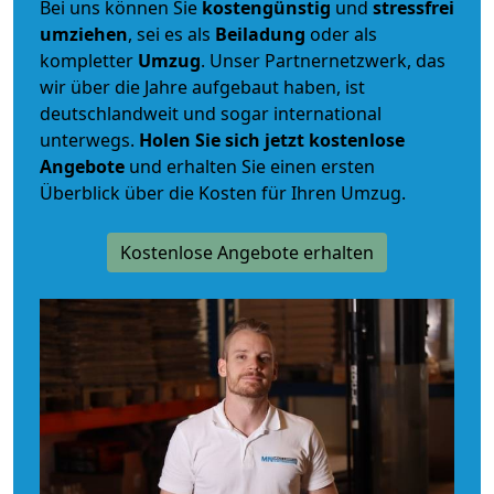
Bei uns können Sie
kostengünstig
und
stressfrei
umziehen
, sei es als
Beiladung
oder als
kompletter
Umzug
. Unser Partnernetzwerk, das
wir über die Jahre aufgebaut haben, ist
deutschlandweit und sogar international
unterwegs.
Holen Sie sich jetzt kostenlose
Angebote
und erhalten Sie einen ersten
Überblick über die Kosten für Ihren Umzug.
Kostenlose Angebote erhalten