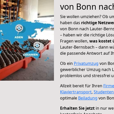
von Bonn nac
Sie wollen umziehen? Ob um
haben das
richtige Netzw
von Bonn nach Lauter-Berns
– haben wir die richtige Lö
Fragen wollen,
was kostet
Lauter-Bernsbach – dann wä
die passende Antwort auf Ih
Ob ein
Privatumzug
von Bon
gewerblicher Umzug nach L
problemlos und stressfrei 
Allzeit bereit für Ihren
Firm
Klaviertransport
,
Studente
optimale
Beiladung
von Bon
Erhalten Sie jetzt
in nur we