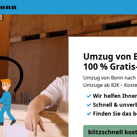
Bonn
Umzug von B
100 % Grati
Umzug von Bonn nach
Umzüge ab 82€ – Koste
✓
Wir helfen Ihne
✓
Schnell & unverb
✓
Finden Sie das 
blitzschnell ko