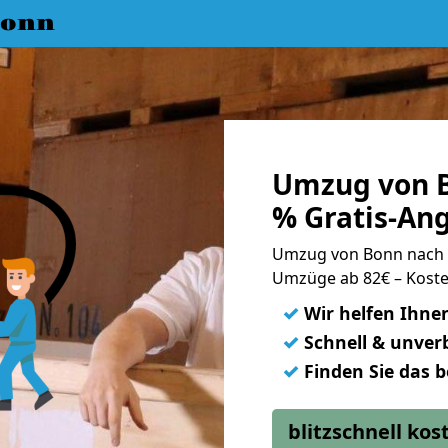
Bonn
Umzug von B
% Gratis-An
Umzug von Bonn nach 
Umzüge ab 82€ – Koste
✓
Wir helfen Ihne
✓
Schnell & unverb
✓
Finden Sie das 
blitzschnell ko