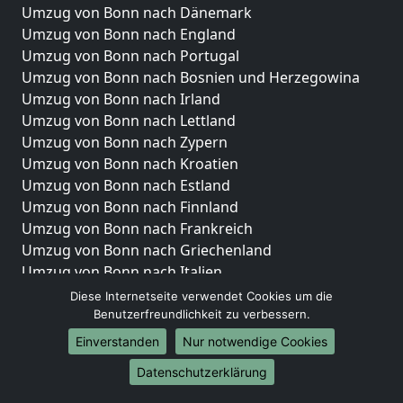
Umzug von Bonn nach Dänemark
Umzug von Bonn nach England
Umzug von Bonn nach Portugal
Umzug von Bonn nach Bosnien und Herzegowina
Umzug von Bonn nach Irland
Umzug von Bonn nach Lettland
Umzug von Bonn nach Zypern
Umzug von Bonn nach Kroatien
Umzug von Bonn nach Estland
Umzug von Bonn nach Finnland
Umzug von Bonn nach Frankreich
Umzug von Bonn nach Griechenland
Umzug von Bonn nach Italien
Umzug von Bonn nach Liechtenstein
Diese Internetseite verwendet Cookies um die
Umzug von Bonn nach Luxemburg
Benutzerfreundlichkeit zu verbessern.
Umzug von Bonn nach Niederlande
Einverstanden
Nur notwendige Cookies
Umzug von Bonn nach Norwegen
Datenschutzerklärung
Umzüge-Deutschlandweit