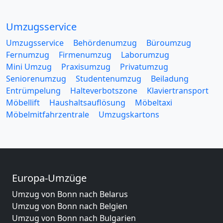
Umzugsservice
Umzugsservice
Behördenumzug
Büroumzug
Fernumzug
Firmenumzug
Laborumzug
Mini Umzug
Praxisumzug
Privatumzug
Seniorenumzug
Studentenumzug
Beiladung
Entrümpelung
Halteverbotszone
Klaviertransport
Möbellift
Haushaltsauflösung
Möbeltaxi
Möbelmitfahrzentrale
Umzugskartons
Europa-Umzüge
Umzug von Bonn nach Belarus
Umzug von Bonn nach Belgien
Umzug von Bonn nach Bulgarien