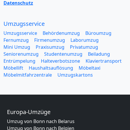
Datenschutz
Umzugsservice
Umzugsservice
Behördenumzug
Büroumzug
Fernumzug
Firmenumzug
Laborumzug
Mini Umzug
Praxisumzug
Privatumzug
Seniorenumzug
Studentenumzug
Beiladung
Entrümpelung
Halteverbotszone
Klaviertransport
Möbellift
Haushaltsauflösung
Möbeltaxi
Möbelmitfahrzentrale
Umzugskartons
Europa-Umzüge
Umzug von Bonn nach Belarus
Umzug von Bonn nach Belgien