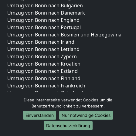
Umzug von Bonn nach Bulgarien
Umzug von Bonn nach Dänemark
Umzug von Bonn nach England
Umzug von Bonn nach Portugal
Umzug von Bonn nach Bosnien und Herzegowina
Umzug von Bonn nach Irland
Umzug von Bonn nach Lettland
Umzug von Bonn nach Zypern
Umzug von Bonn nach Kroatien
Umzug von Bonn nach Estland
Umzug von Bonn nach Finnland
Umzug von Bonn nach Frankreich
Umzug von Bonn nach Griechenland
Umzug von Bonn nach Italien
Diese Internetseite verwendet Cookies um die
Benutzerfreundlichkeit zu verbessern.
Umzug von Bonn nach Liechtenstein
Umzug von Bonn nach Luxemburg
Einverstanden
Nur notwendige Cookies
Umzug von Bonn nach Niederlande
Datenschutzerklärung
Umzug von Bonn nach Norwegen