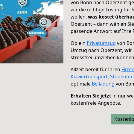
von Bonn nach Oberzent geh
wir die richtige Lösung für
wollen,
was kostet überh
Oberzent – dann wählen Sie
passende Antwort auf Ihre 
Ob ein
Privatumzug
von Bon
Umzug nach Oberzent,
wir
stressfrei umziehen können
Allzeit bereit für Ihren
Firm
Klaviertransport
,
Studente
optimale
Beiladung
von Bon
Erhalten Sie jetzt
in nur we
kostenfreie Angebote.
Kostenlo