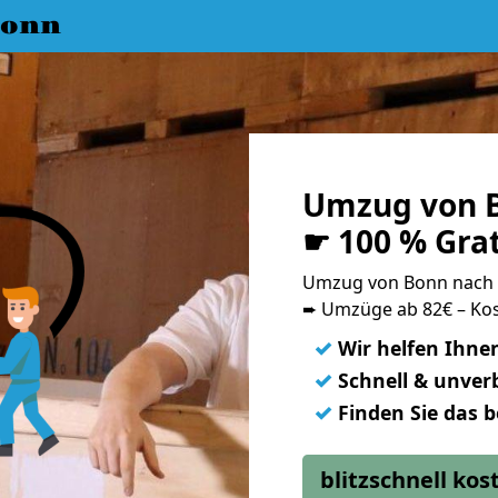
Bonn
Umzug von B
☛ 100 % Gra
Umzug von Bonn nach
➨ Umzüge ab 82€ – Kos
✓
Wir helfen Ihne
✓
Schnell & unverb
✓
Finden Sie das 
blitzschnell ko