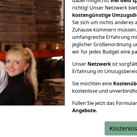
dabei möglichst
viel Geld 
richtig! Unser Netzwerk bi
kostengünstige Umzugsdi
Sie sich um nichts anderes 
Zuhause kümmern müssen. W
umfangreiche Erfahrung m
jeglicher Größenordnung u
wir für jedes Budget eine 
Unser
Netzwerk
ist sorgfäl
Erfahrung im Umzugsberei
Sie möchten eine
Kostenüb
kostenlose und unverbindli
Füllen Sie jetzt das Formula
Angebote.
Kostenlos