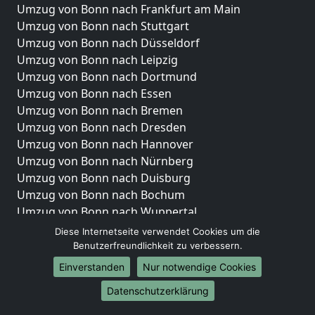
Umzug von Bonn nach Frankfurt am Main
Umzug von Bonn nach Stuttgart
Umzug von Bonn nach Düsseldorf
Umzug von Bonn nach Leipzig
Umzug von Bonn nach Dortmund
Umzug von Bonn nach Essen
Umzug von Bonn nach Bremen
Umzug von Bonn nach Dresden
Umzug von Bonn nach Hannover
Umzug von Bonn nach Nürnberg
Umzug von Bonn nach Duisburg
Umzug von Bonn nach Bochum
Umzug von Bonn nach Wuppertal
Umzug von Bonn nach Bielefeld
Diese Internetseite verwendet Cookies um die
Umzug von Bonn nach Bonn
Benutzerfreundlichkeit zu verbessern.
Umzug von Bonn nach Münster
Einverstanden
Nur notwendige Cookies
Internationale-Umzüge
Datenschutzerklärung
Umzug von Bonn nach Brasilien