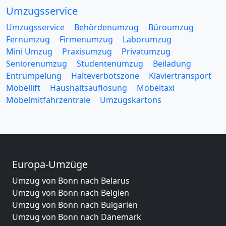
Umzugsservice
Umzugsservice
Behördenumzug
Büroumzug
Fernumzug
Firmenumzug
Laborumzug
Mini Umzug
Praxisumzug
Privatumzug
Seniorenumzug
Studentenumzug
Beiladung
Entrümpelung
Halteverbotszone
Klaviertransport
Möbellift
Haushaltsauflösung
Möbeltaxi
Möbelmitfahrzentrale
Umzugskartons
Europa-Umzüge
Umzug von Bonn nach Belarus
Umzug von Bonn nach Belgien
Umzug von Bonn nach Bulgarien
Umzug von Bonn nach Dänemark