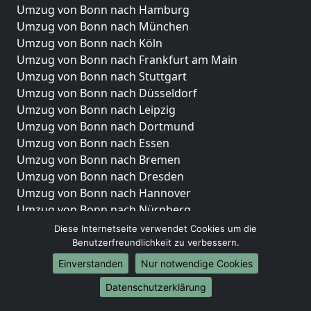
Umzug von Bonn nach Hamburg
Umzug von Bonn nach München
Umzug von Bonn nach Köln
Umzug von Bonn nach Frankfurt am Main
Umzug von Bonn nach Stuttgart
Umzug von Bonn nach Düsseldorf
Umzug von Bonn nach Leipzig
Umzug von Bonn nach Dortmund
Umzug von Bonn nach Essen
Umzug von Bonn nach Bremen
Umzug von Bonn nach Dresden
Umzug von Bonn nach Hannover
Umzug von Bonn nach Nürnberg
Umzug von Bonn nach Duisburg
Diese Internetseite verwendet Cookies um die
Umzug von Bonn nach Bochum
Benutzerfreundlichkeit zu verbessern.
Umzug von Bonn nach Wuppertal
Einverstanden
Nur notwendige Cookies
Umzug von Bonn nach Bielefeld
Datenschutzerklärung
Umzug von Bonn nach Bonn
Umzug von Bonn nach Münster