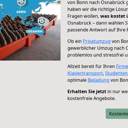
von Bonn nach Osnabrück ge
haben wir die richtige Lösu
Fragen wollen,
was kostet
Osnabrück – dann wählen Si
passende Antwort auf Ihre 
Ob ein
Privatumzug
von Bon
gewerblicher Umzug nach 
problemlos und stressfrei 
Allzeit bereit für Ihren
Firm
Klaviertransport
,
Studente
optimale
Beiladung
von Bon
Erhalten Sie jetzt
in nur we
kostenfreie Angebote.
Kostenlo