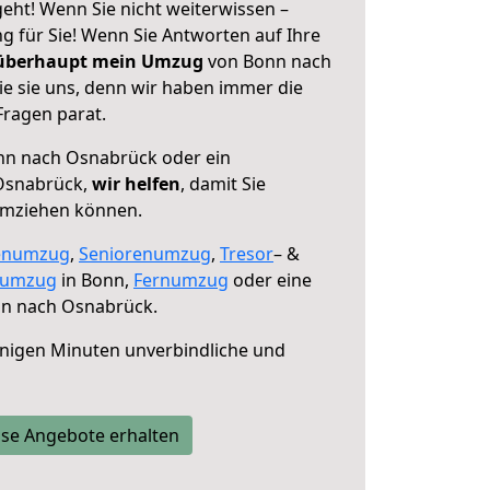
ht! Wenn Sie nicht weiterwissen –
ng für Sie! Wenn Sie Antworten auf Ihre
 überhaupt mein Umzug
von Bonn nach
e sie uns, denn wir haben immer die
Fragen parat.
n nach Osnabrück oder ein
Osnabrück,
wir helfen
, damit Sie
umziehen können.
enumzug
,
Seniorenumzug
,
Tresor
– &
numzug
in Bonn,
Fernumzug
oder eine
n nach Osnabrück.
nigen Minuten unverbindliche und
se Angebote erhalten