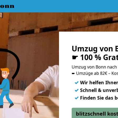
Bonn
Umzug von 
☛ 100 % Gra
Umzug von Bonn nach
➨ Umzüge ab 82€ – Kos
✓
Wir helfen Ihne
✓
Schnell & unverb
✓
Finden Sie das 
blitzschnell ko