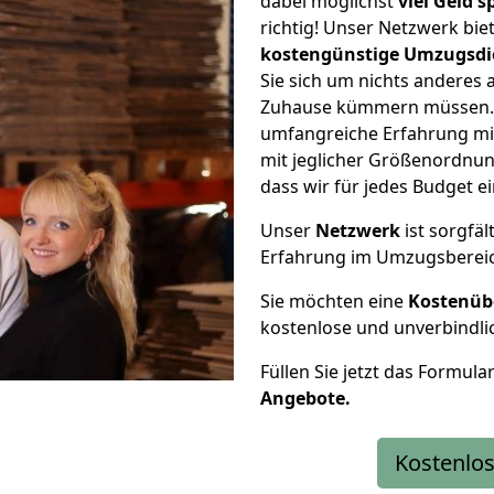
dabei möglichst
viel Geld 
richtig! Unser Netzwerk bi
kostengünstige Umzugsdi
Sie sich um nichts anderes 
Zuhause kümmern müssen. W
umfangreiche Erfahrung m
mit jeglicher Größenordnun
dass wir für jedes Budget 
Unser
Netzwerk
ist sorgfäl
Erfahrung im Umzugsberei
Sie möchten eine
Kostenüb
kostenlose und unverbindli
Füllen Sie jetzt das Formula
Angebote.
Kostenlos