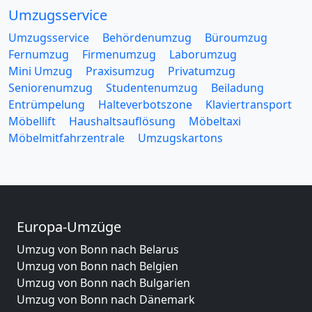
Umzugsservice
Umzugsservice
Behördenumzug
Büroumzug
Fernumzug
Firmenumzug
Laborumzug
Mini Umzug
Praxisumzug
Privatumzug
Seniorenumzug
Studentenumzug
Beiladung
Entrümpelung
Halteverbotszone
Klaviertransport
Möbellift
Haushaltsauflösung
Möbeltaxi
Möbelmitfahrzentrale
Umzugskartons
Europa-Umzüge
Umzug von Bonn nach Belarus
Umzug von Bonn nach Belgien
Umzug von Bonn nach Bulgarien
Umzug von Bonn nach Dänemark