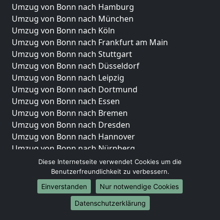
Umzug von Bonn nach Hamburg
Umzug von Bonn nach München
Umzug von Bonn nach Köln
Umzug von Bonn nach Frankfurt am Main
Umzug von Bonn nach Stuttgart
Umzug von Bonn nach Düsseldorf
Umzug von Bonn nach Leipzig
Umzug von Bonn nach Dortmund
Umzug von Bonn nach Essen
Umzug von Bonn nach Bremen
Umzug von Bonn nach Dresden
Umzug von Bonn nach Hannover
Umzug von Bonn nach Nürnberg
Umzug von Bonn nach Duisburg
Diese Internetseite verwendet Cookies um die
Umzug von Bonn nach Bochum
Benutzerfreundlichkeit zu verbessern.
Umzug von Bonn nach Wuppertal
Einverstanden
Nur notwendige Cookies
Umzug von Bonn nach Bielefeld
Datenschutzerklärung
Umzug von Bonn nach Bonn
Umzug von Bonn nach Münster