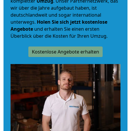
kompletter
Umzug
. Unser Partnernetzwerk, das
wir über die Jahre aufgebaut haben, ist
deutschlandweit und sogar international
unterwegs.
Holen Sie sich jetzt kostenlose
Angebote
und erhalten Sie einen ersten
Überblick über die Kosten für Ihren Umzug.
Kostenlose Angebote erhalten