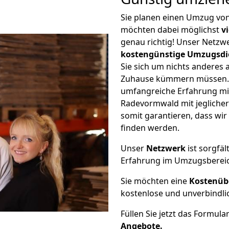
Sie planen einen Umzug v
möchten dabei möglichst
v
genau richtig! Unser Netzw
kostengünstige Umzugsdi
Sie sich um nichts anderes 
Zuhause kümmern müssen. W
umfangreiche Erfahrung m
Radevormwald mit jeglich
somit garantieren, dass wi
finden werden.
Unser
Netzwerk
ist sorgfäl
Erfahrung im Umzugsberei
Sie möchten eine
Kostenüb
kostenlose und unverbindli
Füllen Sie jetzt das Formula
Angebote.