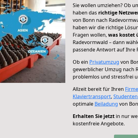
Sie wollen umziehen? Ob um
haben das
richtige Netzw
von Bonn nach Radevormwal
haben wir die richtige Lösu
Fragen wollen,
was kostet
Radevormwald – dann wählen
passende Antwort auf Ihre 
Ob ein
Privatumzug
von Bon
gewerblicher Umzug nach 
problemlos und stressfrei 
Allzeit bereit für Ihren
Firm
Klaviertransport
,
Studente
optimale
Beiladung
von Bon
Erhalten Sie jetzt
in nur we
kostenfreie Angebote.