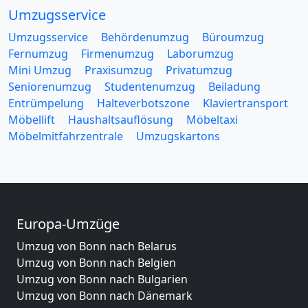
Umzugsservice
Umzugsservice
Behördenumzug
Büroumzug
Fernumzug
Firmenumzug
Laborumzug
Mini Umzug
Praxisumzug
Privatumzug
Seniorenumzug
Studentenumzug
Beiladung
Entrümpelung
Halteverbotszone
Klaviertransport
Möbellift
Haushaltsauflösung
Möbeltaxi
Möbelmitfahrzentrale
Umzugskartons
Europa-Umzüge
Umzug von Bonn nach Belarus
Umzug von Bonn nach Belgien
Umzug von Bonn nach Bulgarien
Umzug von Bonn nach Dänemark