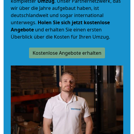
kompletter
Umzug
. Unser Partnernetzwerk, das
wir über die Jahre aufgebaut haben, ist
deutschlandweit und sogar international
unterwegs.
Holen Sie sich jetzt kostenlose
Angebote
und erhalten Sie einen ersten
Überblick über die Kosten für Ihren Umzug.
Kostenlose Angebote erhalten