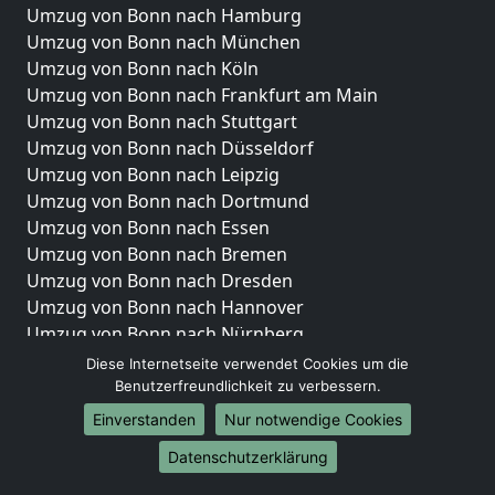
Umzug von Bonn nach Hamburg
Umzug von Bonn nach München
Umzug von Bonn nach Köln
Umzug von Bonn nach Frankfurt am Main
Umzug von Bonn nach Stuttgart
Umzug von Bonn nach Düsseldorf
Umzug von Bonn nach Leipzig
Umzug von Bonn nach Dortmund
Umzug von Bonn nach Essen
Umzug von Bonn nach Bremen
Umzug von Bonn nach Dresden
Umzug von Bonn nach Hannover
Umzug von Bonn nach Nürnberg
Umzug von Bonn nach Duisburg
Diese Internetseite verwendet Cookies um die
Umzug von Bonn nach Bochum
Benutzerfreundlichkeit zu verbessern.
Umzug von Bonn nach Wuppertal
Einverstanden
Nur notwendige Cookies
Umzug von Bonn nach Bielefeld
Datenschutzerklärung
Umzug von Bonn nach Bonn
Umzug von Bonn nach Münster