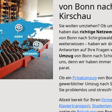
von Bonn nach
Kirschau
Sie wollen umziehen? Ob um
haben das
richtige Netzw
von Bonn nach Schirgiswald
weiterwissen – haben wir di
Antworten auf Ihre Fragen 
Umzug
von Bonn nach Schir
uns, denn wir haben immer 
parat.
Ob ein
Privatumzug
von Bon
gewerblicher Umzug nach S
Sie problemlos und stressf
Allzeit bereit für Ihren
Firm
Klaviertransport
,
Studente
optimale
Beiladung
von Bon