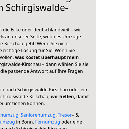
 Schirgiswalde-
 die Ecke oder deutschlandweit – wir
erk
an unserer Seite, wenn es Umzüge
e-Kirschau geht! Wenn Sie nicht
e richtige Lösung für Sie! Wenn Sie
wollen,
was kostet überhaupt mein
giswalde-Kirschau – dann wählen Sie sie
die passende Antwort auf Ihre Fragen
n nach Schirgiswalde-Kirschau oder ein
chirgiswalde-Kirschau,
wir helfen
, damit
rei umziehen können.
enumzug
,
Seniorenumzug
,
Tresor
– &
numzug
in Bonn,
Fernumzug
oder eine
n nach Schirgiswalde-Kirschau.