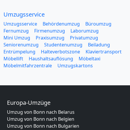
Umzugsservice
Umzugsservice
Behördenumzug
Büroumzug
Fernumzug
Firmenumzug
Laborumzug
Mini Umzug
Praxisumzug
Privatumzug
Seniorenumzug
Studentenumzug
Beiladung
Entrümpelung
Halteverbotszone
Klaviertransport
Möbellift
Haushaltsauflösung
Möbeltaxi
Möbelmitfahrzentrale
Umzugskartons
Europa-Umzüge
Umzug von Bonn nach Belarus
Umzug von Bonn nach Belgien
Umzug von Bonn nach Bulgarien