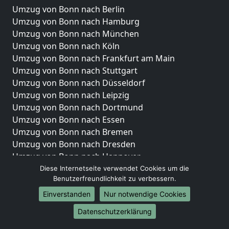
Umzug von Bonn nach Berlin
Umzug von Bonn nach Hamburg
Umzug von Bonn nach München
Umzug von Bonn nach Köln
Umzug von Bonn nach Frankfurt am Main
Umzug von Bonn nach Stuttgart
Umzug von Bonn nach Düsseldorf
Umzug von Bonn nach Leipzig
Umzug von Bonn nach Dortmund
Umzug von Bonn nach Essen
Umzug von Bonn nach Bremen
Umzug von Bonn nach Dresden
Umzug von Bonn nach Hannover
Umzug von Bonn nach Nürnberg
Diese Internetseite verwendet Cookies um die
Benutzerfreundlichkeit zu verbessern.
Umzug von Bonn nach Duisburg
Umzug von Bonn nach Bochum
Einverstanden
Nur notwendige Cookies
Umzug von Bonn nach Wuppertal
Datenschutzerklärung
Umzug von Bonn nach Bielefeld