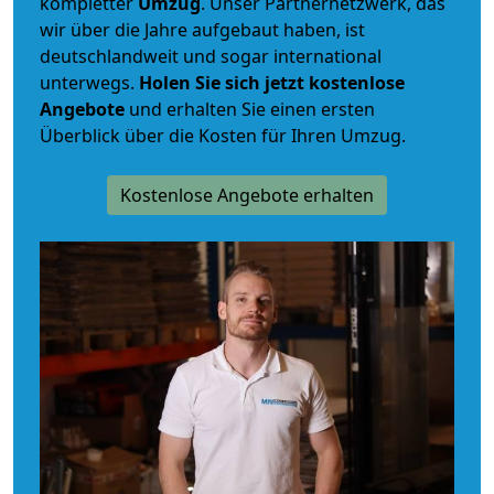
kompletter
Umzug
. Unser Partnernetzwerk, das
wir über die Jahre aufgebaut haben, ist
deutschlandweit und sogar international
unterwegs.
Holen Sie sich jetzt kostenlose
Angebote
und erhalten Sie einen ersten
Überblick über die Kosten für Ihren Umzug.
Kostenlose Angebote erhalten